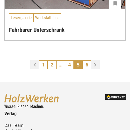
Lesergalerie
Werkstatttipps
Fahrbarer Unterschrank
1
2
…
4
5
6
Verlag
Das Team