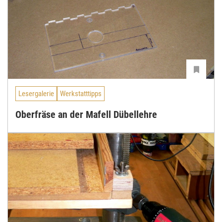
Lesergalerie
Werkstatttipps
Oberfräse an der Mafell Dübellehre