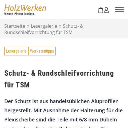
Z
u
m
I
Startseite
»
Lesergalerie
»
Schutz- &
n
Rundschleifvorrichtung für TSM
h
a
l
Lesergalerie
Werkstatttipps
t
s
p
r
Schutz- & Rundschleifvorrichtung
i
für TSM
n
g
e
Der Schutz ist aus handelsüblichen Aluprofilen
n
hergestellt. Mit Ausnahme der Halterung für die
Plexischeibe sind die Teile mit 6/8 mm Dübeln