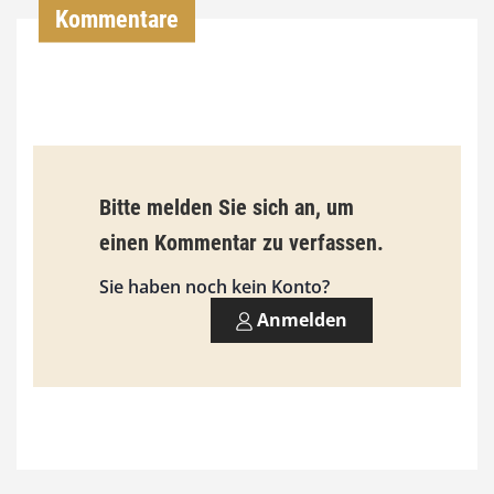
,
Kommentare
0
0
€
b
Bitte melden Sie sich an, um
i
einen Kommentar zu verfassen.
s
9
Sie haben noch kein Konto?
3
Anmelden
,
0
0