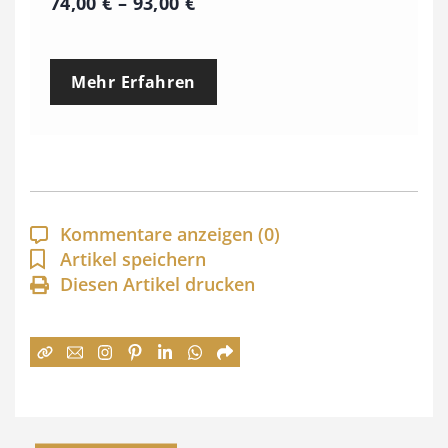
P
74,00
€
–
93,00
€
r
e
Mehr Erfahren
i
s
s
p
a
Kommentare anzeigen
(0)
n
Artikel speichern
Diesen Artikel drucken
n
e
:
7
4