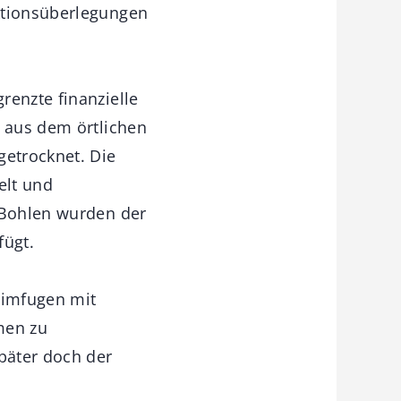
ktionsüberlegungen
renzte finanzielle
z aus dem örtlichen
getrocknet. Die
elt und
r Bohlen wurden der
fügt.
eimfugen mit
men zu
später doch der