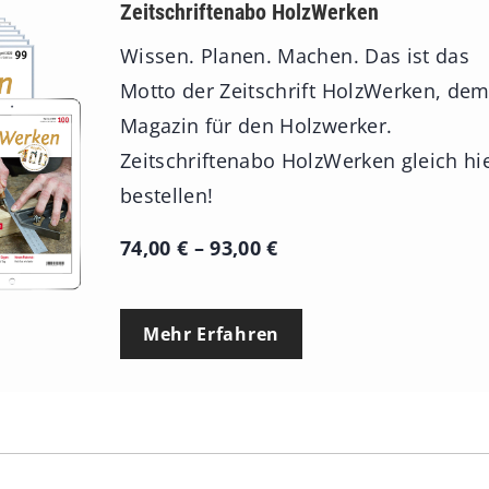
Zeitschriftenabo HolzWerken
Wissen. Planen. Machen. Das ist das
Motto der Zeitschrift HolzWerken, de
Magazin für den Holzwerker.
Zeitschriftenabo HolzWerken gleich hi
bestellen!
P
74,00
€
–
93,00
€
r
e
Mehr Erfahren
i
s
s
p