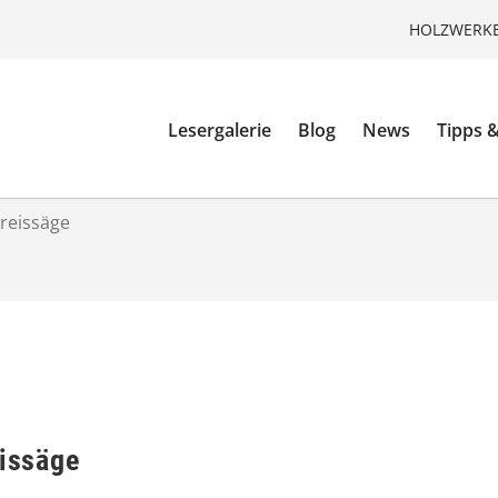
HOLZWERKE
Lesergalerie
Blog
News
Tipps &
Kreissäge
eissäge