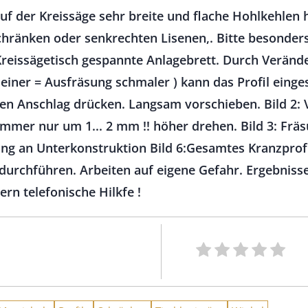
 auf der Kreissäge sehr breite und flache Hohlkehlen
Schränken oder senkrechten Lisenen,. Bitte besonder
 Kreissägetisch gespannte Anlagebrett. Durch Veränd
leiner = Ausfräsung schmaler ) kann das Profil eing
den Anschlag drücken. Langsam vorschieben. Bild 2:
mmer nur um 1... 2 mm !! höher drehen. Bild 3: Fräsu
ung an Unterkonstruktion Bild 6:Gesamtes Kranzprofil
urchführen. Arbeiten auf eigene Gefahr. Ergebnisse
rn telefonische Hilkfe !