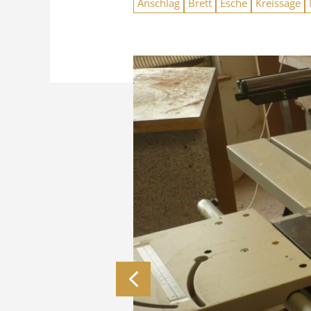
Anschlag
Brett
Esche
Kreissäge