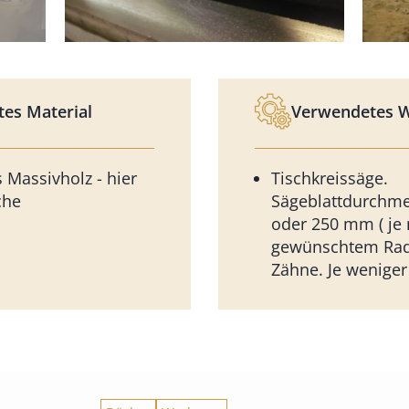
es Material
Verwendetes 
Massivholz - hier
Tischkreissäge.
che
Sägeblattdurchme
oder 250 mm ( je
gewünschtem Radi
Zähne. Je weniger