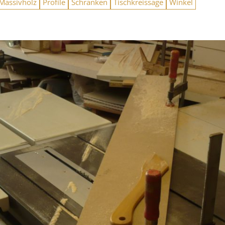
Massivholz
Profile
Schränken
Tischkreissäge
Winkel