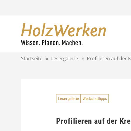
Z
u
m
I
n
h
a
l
t
Startseite
»
Lesergalerie
»
Profilieren auf der 
s
p
r
i
n
g
Lesergalerie
Werkstatttipps
e
n
Profilieren auf der Kr