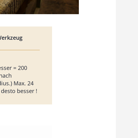
Werkzeug
sser = 200
 nach
us.) Max. 24
 desto besser !