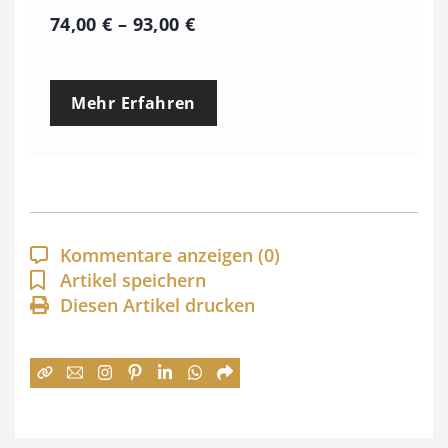
P
74,00
€
–
93,00
€
r
e
Mehr Erfahren
i
s
s
p
a
Kommentare anzeigen
(0)
n
Artikel speichern
Diesen Artikel drucken
n
e
:
7
4