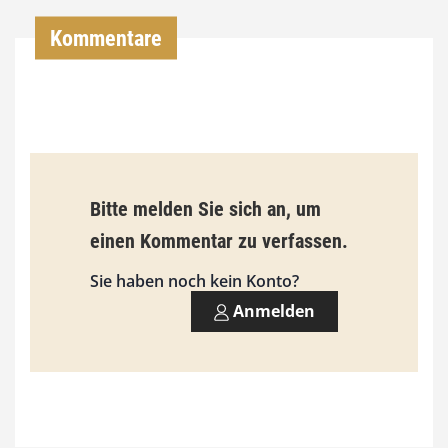
,
Kommentare
0
0
€
b
Bitte melden Sie sich an, um
i
einen Kommentar zu verfassen.
s
9
Sie haben noch kein Konto?
3
Anmelden
,
0
0