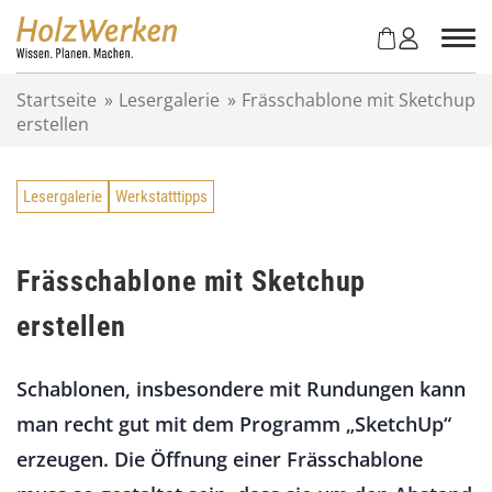
Z
u
m
I
Startseite
»
Lesergalerie
»
Frässchablone mit Sketchup
n
erstellen
h
a
l
Lesergalerie
Werkstatttipps
t
s
p
r
Frässchablone mit Sketchup
i
erstellen
n
g
e
Schablonen, insbesondere mit Rundungen kann
n
man recht gut mit dem Programm „SketchUp“
erzeugen. Die Öffnung einer Frässchablone