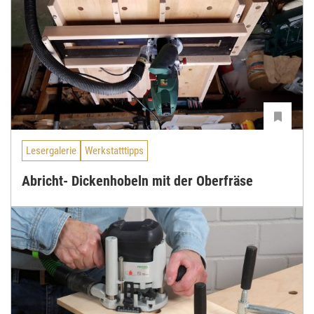
Lesergalerie
Werkstatttipps
Abricht- Dickenhobeln mit der Oberfräse