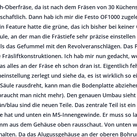
ch-Oberfräse, da ist nach dem Fräsen von 30 Küche
chaftlich. Dann hab ich mir die Festo OF1000 zugeleg
in Feature hatte die grüne, das ich bisher bei keine
le, an der man die Frästiefe sehr präzise einstellen
r als das Gefummel mit den Revolveranschlägen. Das 
e Fräsliftkonstruktionen. Ich hab mir nun gedacht, w
 alles an der Fräse eh schon dran ist. Eigentlich fe
instellung zerlegt und siehe da, es ist wirklich so 
Säule rausdreht, kann man die Bodenplatte abziehen
 braucht man nicht mehr). Den genauen Umbau sieht
n/blau sind die neuen Teile. Das zentrale Teil ist e
e hat und unten ein M5-Innengewinde. Er muss so lan
0mm aus dem Gehäuse oben rausschaut. Von unten wi
alten. Da das Alugussgehäuse an der oberen Bohrung