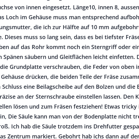
hse von innen eingesetzt. Länge10, innen 8, aussen
Das Loch im Gehäuse muss man entsprechend aufboh
ungsmutter, die ich zur Hälfte auf 10 mm aufgeboh
 Dieses muss so lang sein, dass es bei tiefster Frä
ben auf das Rohr kommt noch ein Sterngriff oder e
on Spänen säubern und Gleitflächen leicht einfette
die Grundplatte verschrauben, die Feder von oben in
 Gehäuse drücken, die beiden Teile der Fräse zusa
 Schluss eine Beilagscheibe auf den Bolzen und die 
 präzise an der Sternschraube einstellen lassen. De
ellen lösen und zum Fräsen festziehen! Etwas tricky
ein, Die Säule kann man von der Bodenplatte nicht t
oß. Ich hab die Säule trotzdem ins Drehfutter gesp
as Zentrum markiert. Gebohrt hab ichs dann auf der 