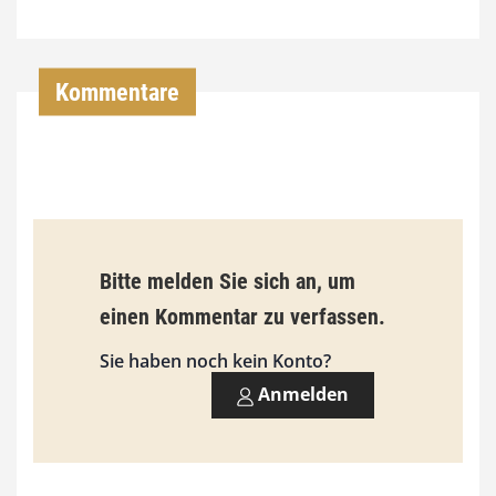
7
4
,
Kommentare
0
0
€
b
Bitte melden Sie sich an, um
i
einen Kommentar zu verfassen.
s
9
Sie haben noch kein Konto?
3
Anmelden
,
0