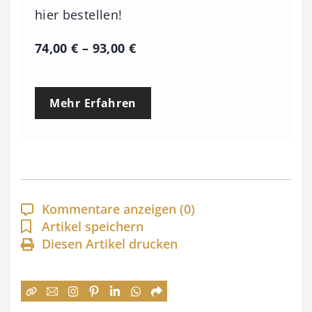
hier bestellen!
P
74,00
€
–
93,00
€
r
e
Mehr Erfahren
i
s
s
p
a
Kommentare anzeigen
(0)
n
Artikel speichern
Diesen Artikel drucken
n
e
: