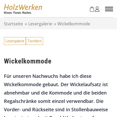
Z
u
m
I
Startseite
»
Lesergalerie
»
Wickelkommode
n
h
a
Lesergalerie
Tischlern
l
t
s
p
Wickelkommode
r
i
Für unseren Nachwuchs habe ich diese
n
g
Wickelkommode gebaut. Der Wickelaufsatz ist
e
abnehmbar und die Kommode und die beiden
n
Regalschränke somit einzel verwendbar. Die
Vorder- und Rückseite sind in Stollenbauweise