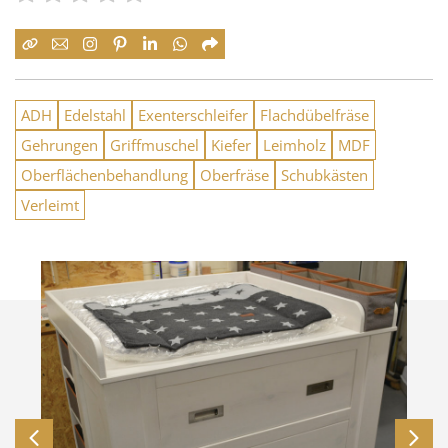
ADH
Edelstahl
Exenterschleifer
Flachdübelfräse
Gehrungen
Griffmuschel
Kiefer
Leimholz
MDF
Oberflächenbehandlung
Oberfräse
Schubkästen
Verleimt