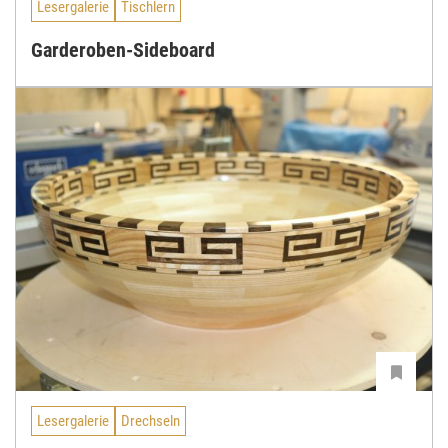
Lesergalerie
Tischlern
Garderoben-Sideboard
Lesergalerie
Drechseln