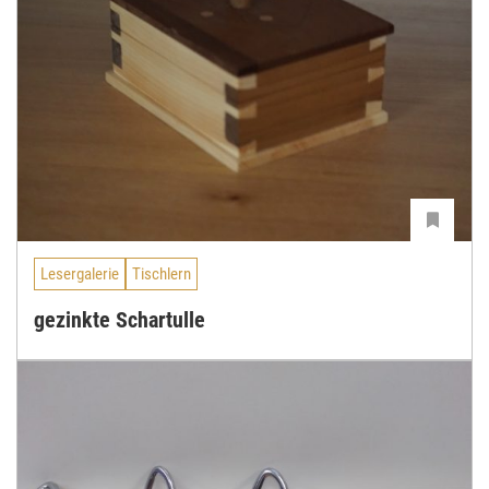
Lesergalerie
Tischlern
gezinkte Schartulle