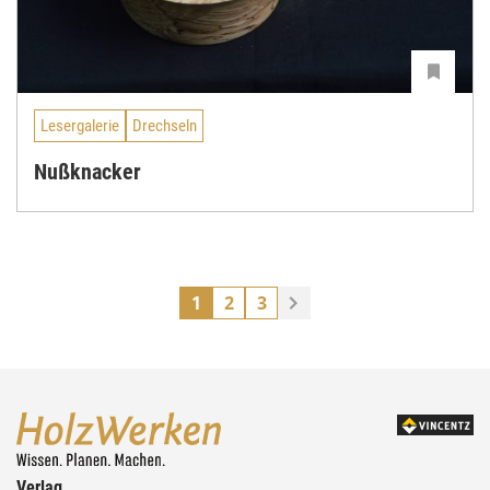
Lesergalerie
Drechseln
Nußknacker
1
2
3
Verlag