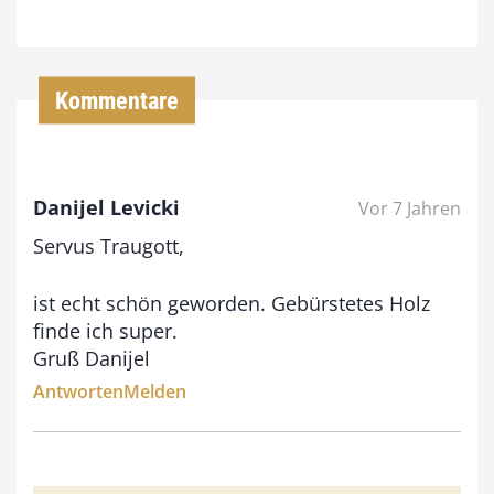
7
4
,
Kommentare
0
0
Danijel Levicki
Vor 7 Jahren
€
Servus Traugott,
b
i
ist echt schön geworden. Gebürstetes Holz
finde ich super.
s
Gruß Danijel
9
Antworten
Melden
3
,
0