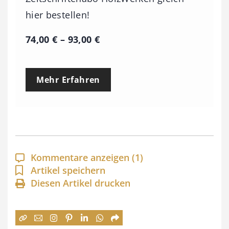
hier bestellen!
P
74,00
€
–
93,00
€
r
e
Mehr Erfahren
i
s
s
p
a
Kommentare anzeigen
(1)
n
Artikel speichern
Diesen Artikel drucken
n
e
: