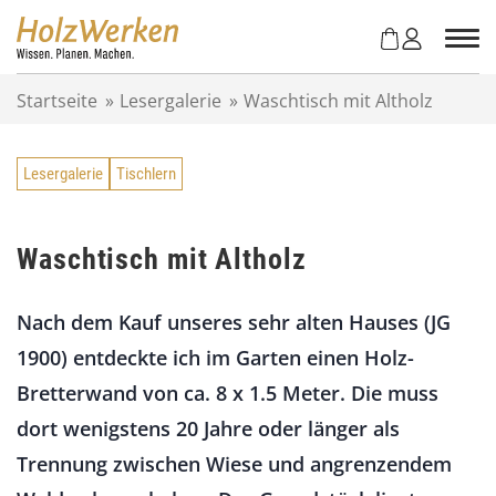
Z
u
m
I
Startseite
»
Lesergalerie
»
Waschtisch mit Altholz
n
h
a
Lesergalerie
Tischlern
l
t
s
p
Waschtisch mit Altholz
r
i
Nach dem Kauf unseres sehr alten Hauses (JG
n
g
1900) entdeckte ich im Garten einen Holz-
e
Bretterwand von ca. 8 x 1.5 Meter. Die muss
n
dort wenigstens 20 Jahre oder länger als
Trennung zwischen Wiese und angrenzendem