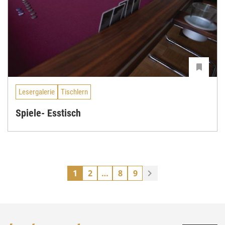
Lesergalerie
Tischlern
Spiele- Esstisch
1
2
…
8
9