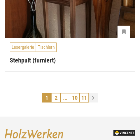
Lesergalerie
Tischlern
Stehpult (furniert)
1
2
…
10
11