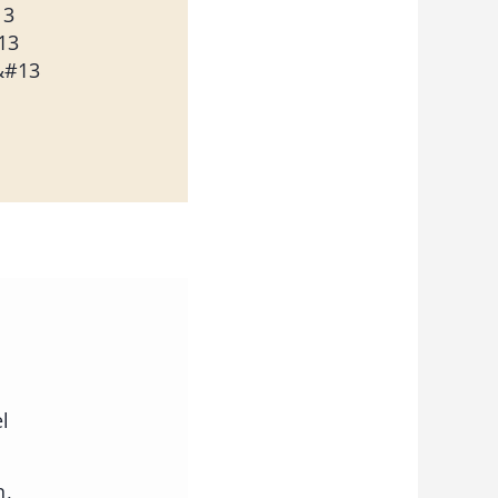
13
13
&#13
l
n,