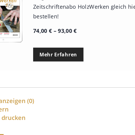
Zeitschriftenabo HolzWerken gleich hi
bestellen!
P
74,00
€
–
93,00
€
r
e
Mehr Erfahren
i
s
s
p
a
anzeigen
(0)
n
ern
l drucken
n
e