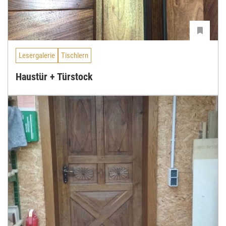
Lesergalerie
Tischlern
Haustür + Türstock