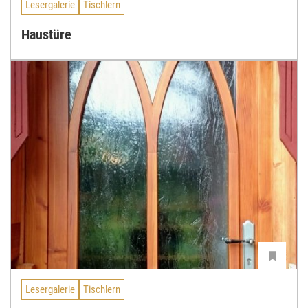
Lesergalerie
Tischlern
Haustüre
Lesergalerie
Tischlern