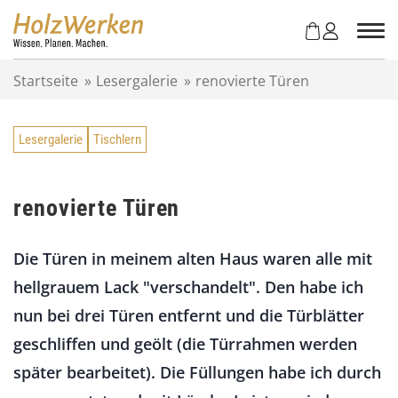
Z
u
m
I
Startseite
»
Lesergalerie
»
renovierte Türen
n
h
a
Lesergalerie
Tischlern
l
t
s
p
renovierte Türen
r
i
Die Türen in meinem alten Haus waren alle mit
n
g
hellgrauem Lack "verschandelt". Den habe ich
e
nun bei drei Türen entfernt und die Türblätter
n
geschliffen und geölt (die Türrahmen werden
später bearbeitet). Die Füllungen habe ich durch