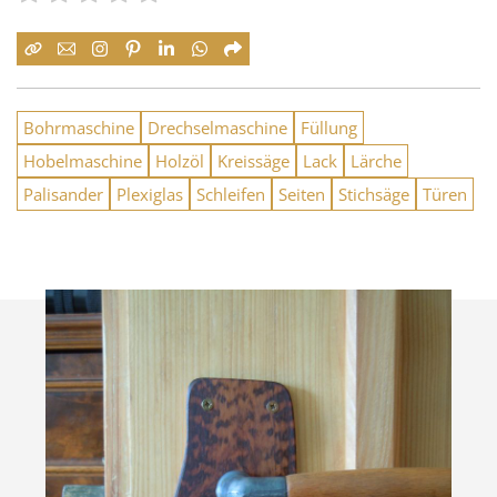
Bohrmaschine
Drechselmaschine
Füllung
Hobelmaschine
Holzöl
Kreissäge
Lack
Lärche
Palisander
Plexiglas
Schleifen
Seiten
Stichsäge
Türen