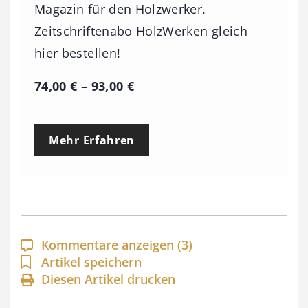
Magazin für den Holzwerker.
Zeitschriftenabo HolzWerken gleich
hier bestellen!
P
74,00
€
–
93,00
€
r
e
Mehr Erfahren
i
s
s
p
a
Kommentare anzeigen
(3)
n
Artikel speichern
Diesen Artikel drucken
n
e