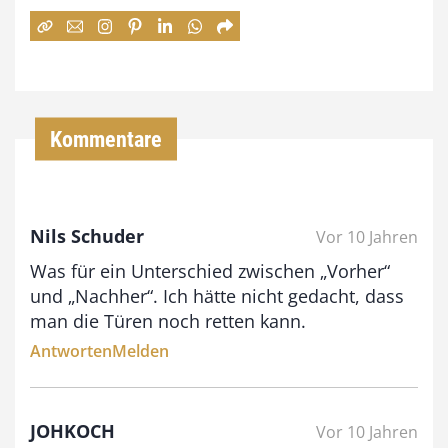
:
7
4
,
Kommentare
0
0
Nils Schuder
Vor 10 Jahren
€
Was für ein Unterschied zwischen „Vorher“
b
und „Nachher“. Ich hätte nicht gedacht, dass
i
man die Türen noch retten kann.
s
Antworten
Melden
9
3
JOHKOCH
Vor 10 Jahren
,