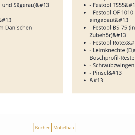
m und Sägerau)&#13
- Festool TS55&#
- Festool OF 1010 
&#13
eingebaut&#13
om Dänischen
- Festool BS-75 (in
Zubehör)&#13
- Festool Rotex&
- Leimknechte (E
Boschprofil-Rest
- Schraubzwinge
- Pinsel&#13
&#13
Bücher
Möbelbau