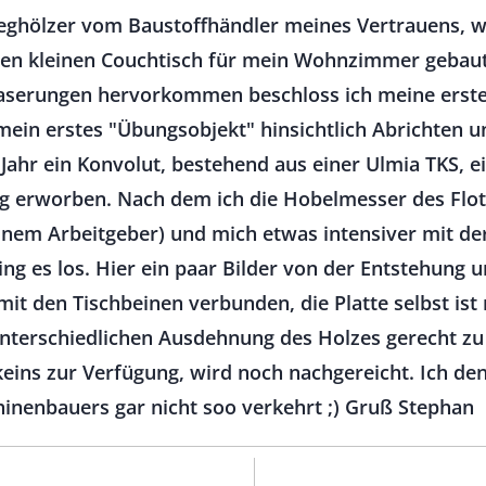
leghölzer vom Baustoffhändler meines Vertrauens, w
n kleinen Couchtisch für mein Wohnzimmer gebaut
aserungen hervorkommen beschloss ich meine erste 
 mein erstes "Übungsobjekt" hinsichtlich Abrichten 
ahr ein Konvolut, bestehend aus einer Ulmia TKS, ei
 erworben. Nach dem ich die Hobelmesser des Flott
inem Arbeitgeber) und mich etwas intensiver mit de
ing es los. Hier ein paar Bilder von der Entstehung 
it den Tischbeinen verbunden, die Platte selbst is
unterschiedlichen Ausdehnung des Holzes gerecht zu
keins zur Verfügung, wird noch nachgereicht. Ich den
nenbauers gar nicht soo verkehrt ;) Gruß Stephan