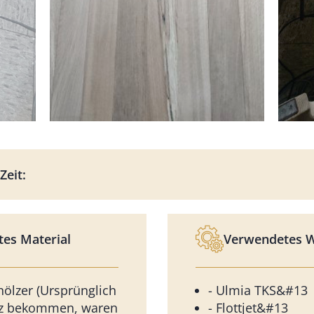
Zeit:
es Material
Verwendetes 
hölzer (Ursprünglich
- Ulmia TKS&#13
lz bekommen, waren
- Flottjet&#13