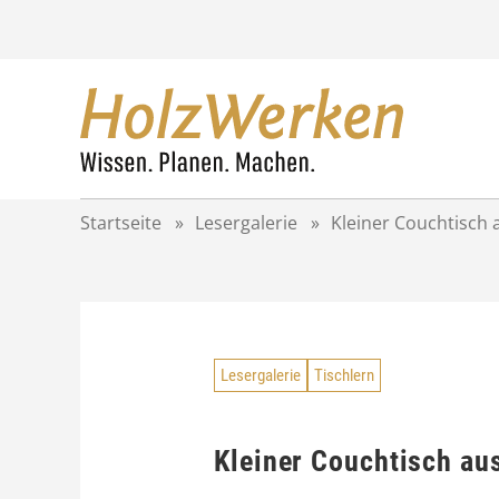
Z
u
m
I
n
h
a
l
t
Startseite
»
Lesergalerie
»
Kleiner Couchtisch 
s
p
r
i
n
g
Lesergalerie
Tischlern
e
n
Kleiner Couchtisch au