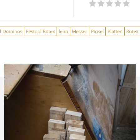
ol Dominos
Festool Rotex
leim
Messer
Pinsel
Platten
Rotex