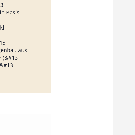
13
in Basis
kl.
#13
igenbau aus
en)&#13
n&#13