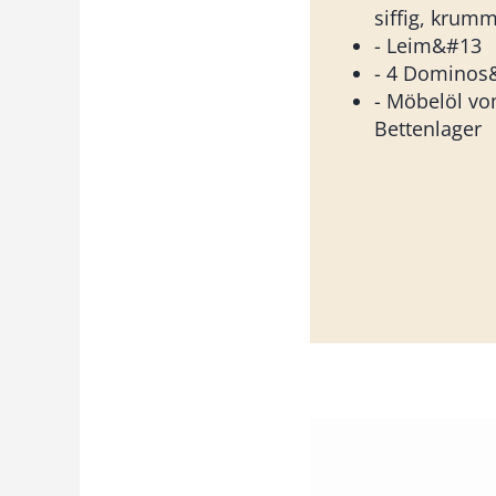
siffig, krum
- Leim&#13
- 4 Dominos
- Möbelöl v
Bettenlager