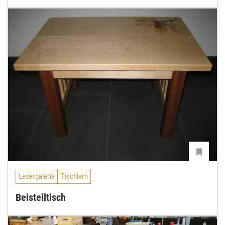
Lesergalerie
Tischlern
Beistelltisch