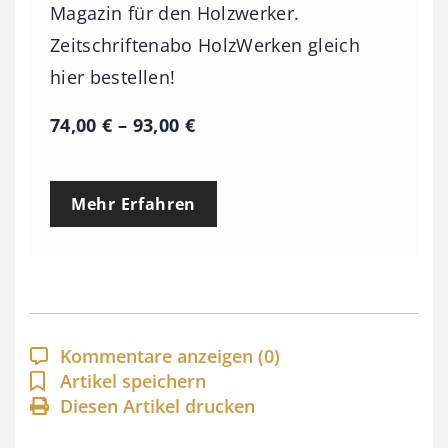
Magazin für den Holzwerker.
Zeitschriftenabo HolzWerken gleich
hier bestellen!
P
74,00
€
–
93,00
€
r
e
Mehr Erfahren
i
s
s
p
a
Kommentare anzeigen
(0)
n
Artikel speichern
Diesen Artikel drucken
n
e