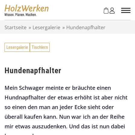
Z
u
m
I
Startseite
»
Lesergalerie
»
Hundenapfhalter
n
h
a
Lesergalerie
Tischlern
l
t
s
p
Hundenapfhalter
r
i
Mein Schwager meinte er bräuchte einen
n
g
Hundnapfhalter der etwas erhöht ist aber nicht
e
so einen den man an jeder Ecke sieht oder
n
überall kaufen kann. Nun war ich an der Reihe
mir etwas auszudenken. Und das ist nun dabei