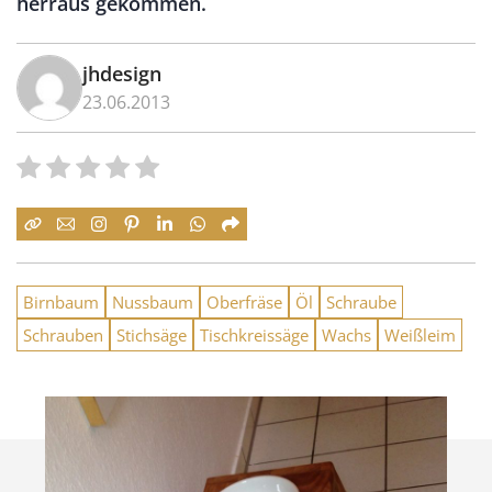
herraus gekommen.
jhdesign
23.06.2013
Birnbaum
Nussbaum
Oberfräse
Öl
Schraube
Schrauben
Stichsäge
Tischkreissäge
Wachs
Weißleim