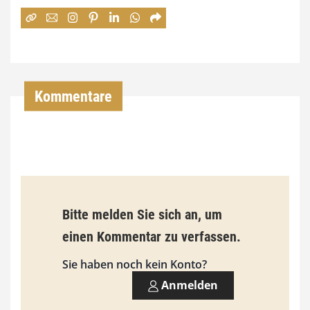
:
7
4
,
Kommentare
0
0
€
b
Bitte melden Sie sich an, um
i
einen Kommentar zu verfassen.
s
9
Sie haben noch kein Konto?
3
Anmelden
,