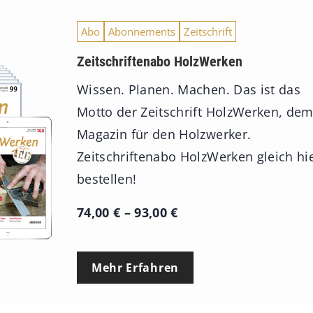
Abo
Abonnements
Zeitschrift
Zeitschriftenabo HolzWerken
Wissen. Planen. Machen. Das ist das
Motto der Zeitschrift HolzWerken, de
Magazin für den Holzwerker.
Zeitschriftenabo HolzWerken gleich hi
bestellen!
P
74,00
€
–
93,00
€
r
e
Mehr Erfahren
i
s