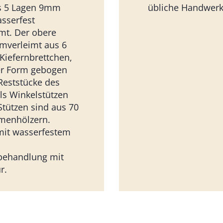
s 5 Lagen 9mm
übliche Handwerk
asserfest
imt. Der obere
rmverleimt aus 6
iefernbrettchen,
er Form gebogen
Reststücke des
ls Winkelstützen
Stützen sind aus 70
menhölzern.
mit wasserfestem
behandlung mit
r.