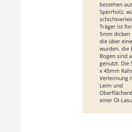
bestehen au
Sperrholz, w
schichtverle
Träger ist fo
5mm dicken K
die über ein
wurden. die 
Bogen sind a
genutzt. Die 
x 45mm Rah
Verleimung 
Leim und
Oberflächen
einer Öl-Lasu