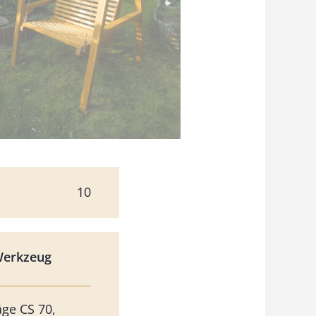
10
Werkzeug
äge CS 70,