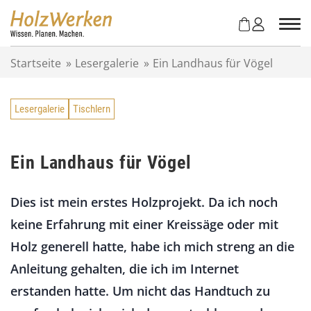
Z
u
m
I
Startseite
»
Lesergalerie
»
Ein Landhaus für Vögel
n
h
a
Lesergalerie
Tischlern
l
t
s
p
Ein Landhaus für Vögel
r
i
Dies ist mein erstes Holzprojekt. Da ich noch
n
g
keine Erfahrung mit einer Kreissäge oder mit
e
Holz generell hatte, habe ich mich streng an die
n
Anleitung gehalten, die ich im Internet
erstanden hatte. Um nicht das Handtuch zu