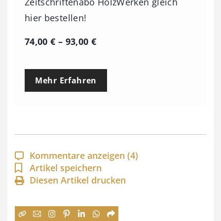
Zeitschriftenabo HolzWerken gleich
hier bestellen!
P
74,00
€
–
93,00
€
r
e
Mehr Erfahren
i
s
s
p
a
Kommentare anzeigen
(4)
n
Artikel speichern
Diesen Artikel drucken
n
e
: