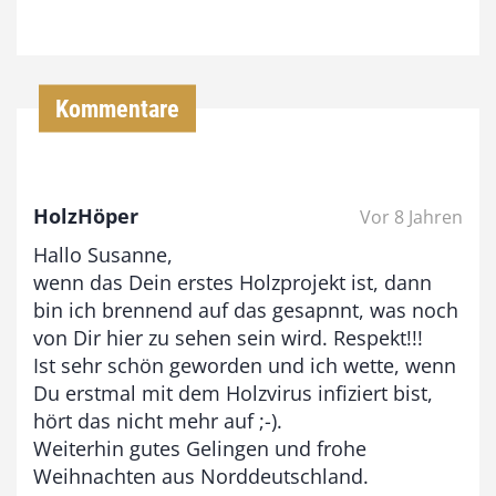
7
4
,
Kommentare
0
0
HolzHöper
Vor 8 Jahren
€
Hallo Susanne,
b
wenn das Dein erstes Holzprojekt ist, dann
i
bin ich brennend auf das gesapnnt, was noch
von Dir hier zu sehen sein wird. Respekt!!!
s
Ist sehr schön geworden und ich wette, wenn
9
Du erstmal mit dem Holzvirus infiziert bist,
3
hört das nicht mehr auf ;-).
,
Weiterhin gutes Gelingen und frohe
Weihnachten aus Norddeutschland.
0