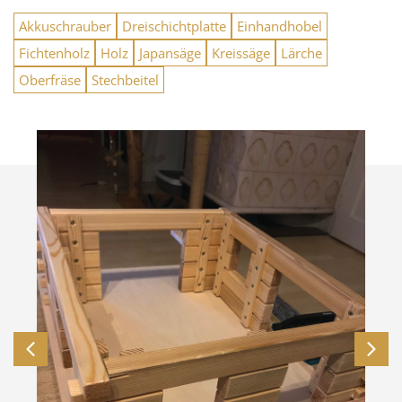
Akkuschrauber
Dreischichtplatte
Einhandhobel
Fichtenholz
Holz
Japansäge
Kreissäge
Lärche
Oberfräse
Stechbeitel