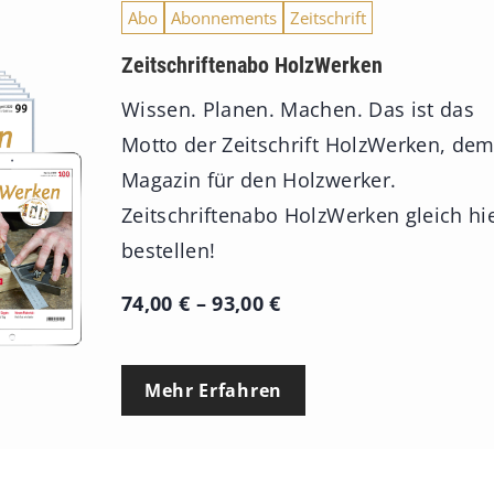
Abo
Abonnements
Zeitschrift
Zeitschriftenabo HolzWerken
Wissen. Planen. Machen. Das ist das
Motto der Zeitschrift HolzWerken, de
Magazin für den Holzwerker.
Zeitschriftenabo HolzWerken gleich hi
bestellen!
P
74,00
€
–
93,00
€
r
e
Mehr Erfahren
i
s
s