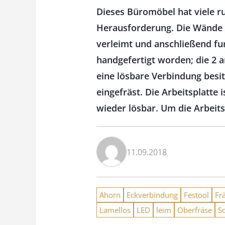
Dieses Büromöbel hat viele r
Herausforderung. Die Wände w
verleimt und anschließend fu
handgefertigt worden; die 2 
eine lösbare Verbindung besi
eingefräst. Die Arbeitsplatt
wieder lösbar. Um die Arbeits
11.09.2018
Ahorn
Eckverbindung
Festool
Fr
Lamellos
LED
leim
Oberfräse
S