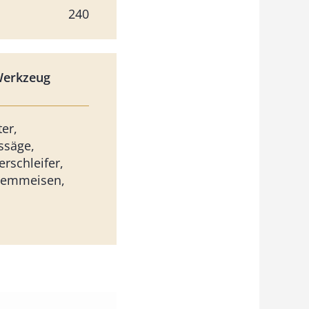
240
Werkzeug
er,
ssäge,
erschleifer,
temmeisen,