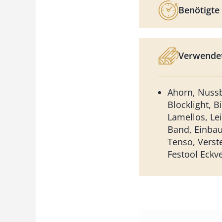
Benötigte 
Verwendet
Ahorn, Nussb
Blocklight, B
Lamellos, Le
Band, Einbau
Tenso, Verst
Festool Eckv