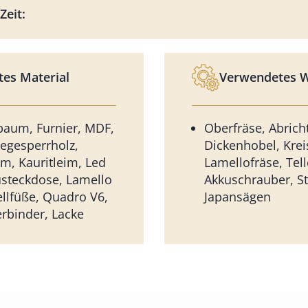
Zeit:
es Material
Verwendetes 
aum, Furnier, MDF,
Oberfräse, Abricht
iegesperrholz,
Dickenhobel, Krei
im, Kauritleim, Led
Lamellofräse, Tell
steckdose, Lamello
Akkuschrauber, S
ellfüße, Quadro V6,
Japansägen
erbinder, Lacke