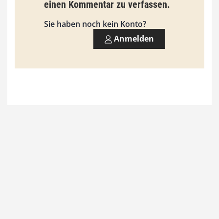
einen Kommentar zu verfassen.
s
9
Sie haben noch kein Konto?
3
Anmelden
,
0
0
€