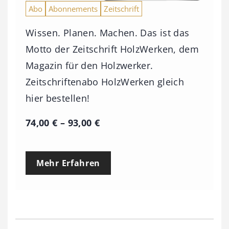
Abo
Abonnements
Zeitschrift
Wissen. Planen. Machen. Das ist das
Motto der Zeitschrift HolzWerken, dem
Magazin für den Holzwerker.
Zeitschriftenabo HolzWerken gleich
hier bestellen!
P
74,00
€
–
93,00
€
r
e
Mehr Erfahren
i
s
s
p