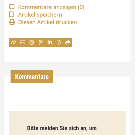
a
Kommentare anzeigen
(0)
n
Artikel speichern
Diesen Artikel drucken
n
e
:
7
4
,
Kommentare
0
0
€
b
Bitte melden Sie sich an, um
i