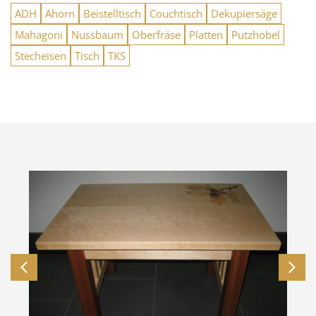
ADH
Ahorn
Beistelltisch
Couchtisch
Dekupiersäge
Mahagoni
Nussbaum
Oberfräse
Platten
Putzhobel
Stecheisen
Tisch
TKS