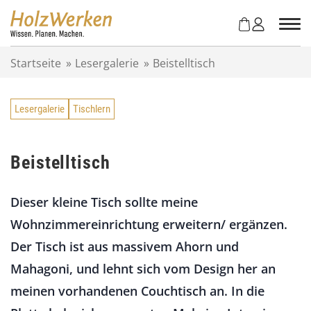
Z
u
m
I
Startseite
»
Lesergalerie
»
Beistelltisch
n
h
a
Lesergalerie
Tischlern
l
t
s
p
Beistelltisch
r
i
Dieser kleine Tisch sollte meine
n
g
Wohnzimmereinrichtung erweitern/ ergänzen.
e
Der Tisch ist aus massivem Ahorn und
n
Mahagoni, und lehnt sich vom Design her an
meinen vorhandenen Couchtisch an. In die