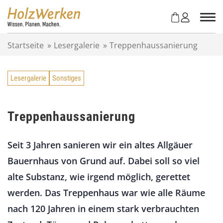
Z
u
m
I
Startseite
»
Lesergalerie
»
Treppenhaussanierung
n
h
a
Lesergalerie
Sonstiges
l
t
s
p
Treppenhaussanierung
r
i
Seit 3 Jahren sanieren wir ein altes Allgäuer
n
g
Bauernhaus von Grund auf. Dabei soll so viel
e
alte Substanz, wie irgend möglich, gerettet
n
werden. Das Treppenhaus war wie alle Räume
nach 120 Jahren in einem stark verbrauchten