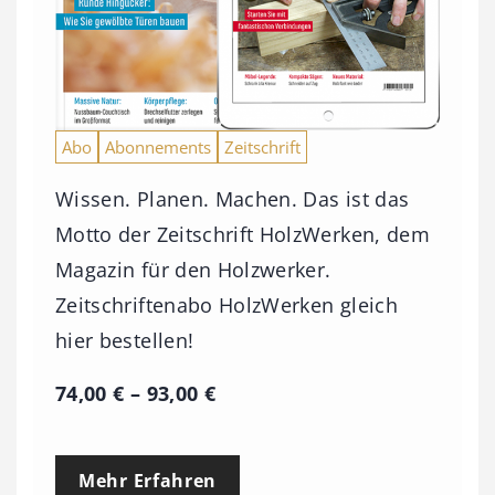
Abo
Abonnements
Zeitschrift
Wissen. Planen. Machen. Das ist das
Motto der Zeitschrift HolzWerken, dem
Magazin für den Holzwerker.
Zeitschriftenabo HolzWerken gleich
hier bestellen!
P
74,00
€
–
93,00
€
r
e
Mehr Erfahren