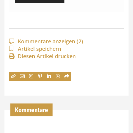
i
s
s
p
a
Kommentare anzeigen
(2)
n
Artikel speichern
Diesen Artikel drucken
n
e
:
7
4
,
Kommentare
0
0