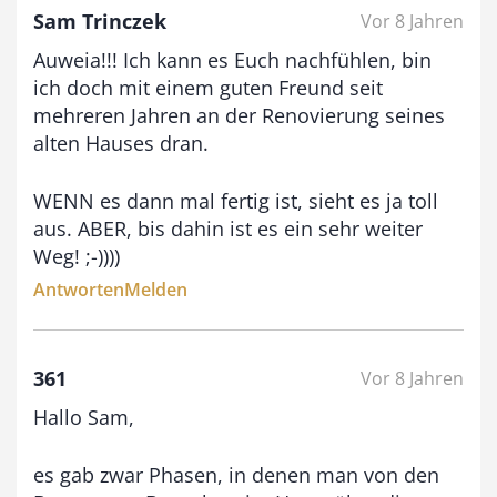
Sam Trinczek
Vor 8 Jahren
€
Auweia!!! Ich kann es Euch nachfühlen, bin
b
ich doch mit einem guten Freund seit
i
mehreren Jahren an der Renovierung seines
alten Hauses dran.
s
9
WENN es dann mal fertig ist, sieht es ja toll
3
aus. ABER, bis dahin ist es ein sehr weiter
,
Weg! ;-))))
0
Antworten
Melden
0
361
Vor 8 Jahren
€
Hallo Sam,
es gab zwar Phasen, in denen man von den