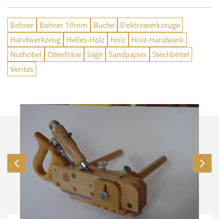
Bohrer
Bohrer 10mm
Buche
Elektrowerkzeuge
Handwerkzeug
Helles-Holz
Holz
Holz-Handwerk
Nuthobel
Oberfräse
Säge
Sandpapier
Stechbeitel
Veritas