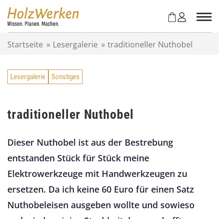
Z
u
m
I
Startseite
»
Lesergalerie
»
traditioneller Nuthobel
n
h
a
Lesergalerie
Sonstiges
l
t
s
p
traditioneller Nuthobel
r
i
Dieser Nuthobel ist aus der Bestrebung
n
g
entstanden Stück für Stück meine
e
Elektrowerkzeuge mit Handwerkzeugen zu
n
ersetzen. Da ich keine 60 Euro für einen Satz
Nuthobeleisen ausgeben wollte und sowieso