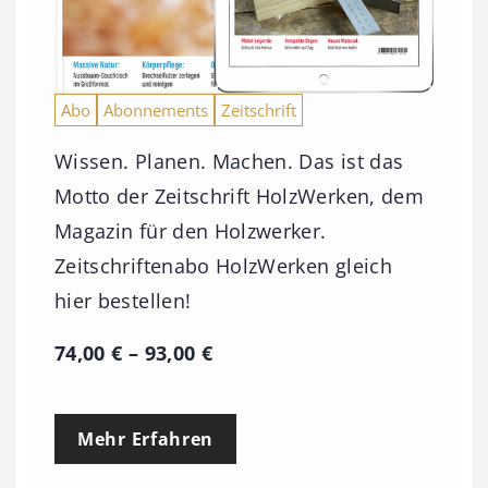
Abo
Abonnements
Zeitschrift
Wissen. Planen. Machen. Das ist das
Motto der Zeitschrift HolzWerken, dem
Magazin für den Holzwerker.
Zeitschriftenabo HolzWerken gleich
hier bestellen!
P
74,00
€
–
93,00
€
r
e
Mehr Erfahren
i