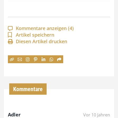
s
s
p
a
Kommentare anzeigen
(4)
n
Artikel speichern
Diesen Artikel drucken
n
e
:
7
4
,
Kommentare
0
0
Adler
Vor 10 Jahren