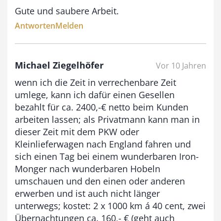
€
Gute und saubere Arbeit.
b
Antworten
Melden
i
s
9
Michael Ziegelhöfer
Vor 10 Jahren
3
wenn ich die Zeit in verrechenbare Zeit
umlege, kann ich dafür einen Gesellen
,
bezahlt für ca. 2400,-€ netto beim Kunden
0
arbeiten lassen; als Privatmann kann man in
0
dieser Zeit mit dem PKW oder
Kleinlieferwagen nach England fahren und
sich einen Tag bei einem wunderbaren Iron-
€
Monger nach wunderbaren Hobeln
umschauen und den einen oder anderen
erwerben und ist auch nicht länger
unterwegs; kostet: 2 x 1000 km á 40 cent, zwei
Übernachtungen ca. 160,- € (geht auch