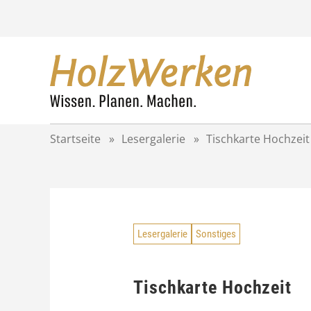
Z
u
m
I
n
h
a
l
t
Startseite
»
Lesergalerie
»
Tischkarte Hochzeit
s
p
r
i
n
g
Lesergalerie
Sonstiges
e
n
Tischkarte Hochzeit