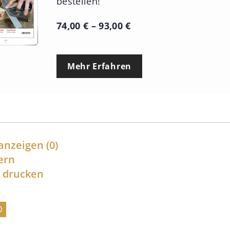
bestellen!
P
74,00
€
–
93,00
€
r
e
Mehr Erfahren
i
s
s
p
a
anzeigen
(0)
n
ern
l drucken
n
e
:
7