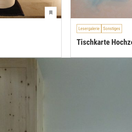
Lesergalerie
Sonstiges
Tischkarte Hochz