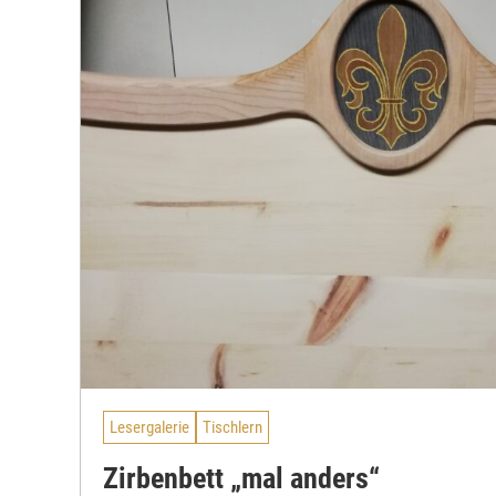
Lesergalerie
Tischlern
Zirbenbett „mal anders“