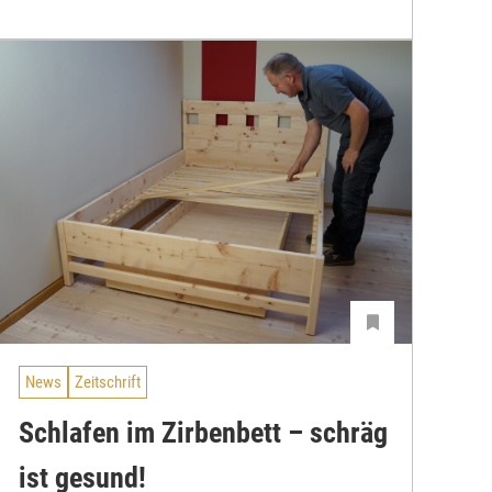
News
Zeitschrift
Schlafen im Zirbenbett – schräg
ist gesund!