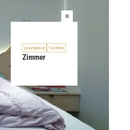
Lesergalerie
Tischlern
Zimmer