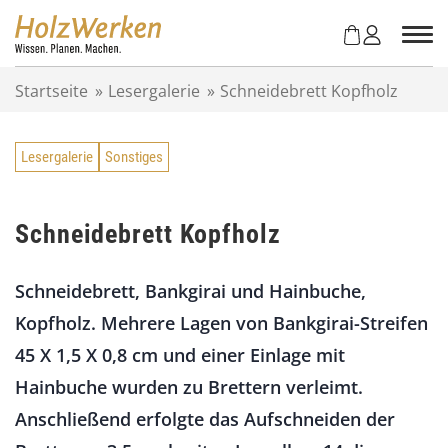
Z
u
m
I
Startseite
»
Lesergalerie
»
Schneidebrett Kopfholz
n
h
a
Lesergalerie
Sonstiges
l
t
s
p
Schneidebrett Kopfholz
r
i
Schneidebrett, Bankgirai und Hainbuche,
n
g
Kopfholz. Mehrere Lagen von Bankgirai-Streifen
e
45 X 1,5 X 0,8 cm und einer Einlage mit
n
Hainbuche wurden zu Brettern verleimt.
Anschließend erfolgte das Aufschneiden der