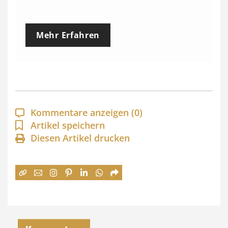
r
e
Mehr Erfahren
i
s
s
p
a
Kommentare anzeigen
(0)
n
Artikel speichern
Diesen Artikel drucken
n
e
:
7
4
,