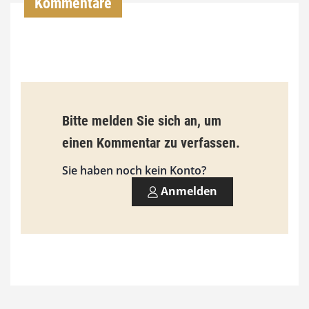
Kommentare
0
0
€
b
Bitte melden Sie sich an, um
i
einen Kommentar zu verfassen.
s
9
Sie haben noch kein Konto?
3
Anmelden
,
0
0
€