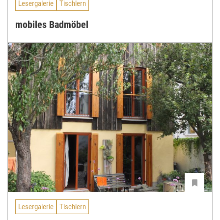
Lesergalerie
Tischlern
mobiles Badmöbel
Lesergalerie
Tischlern