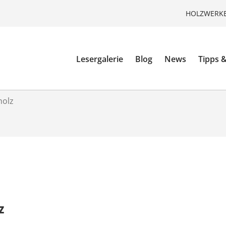
HOLZWERKE
Lesergalerie
Blog
News
Tipps &
holz
z