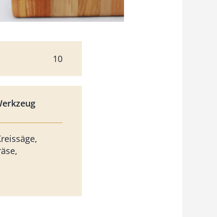
10
Werkzeug
reissäge,
äse,