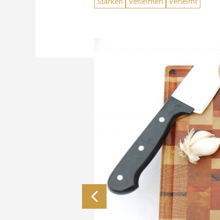
Stärken
Verleimen
Verleimt