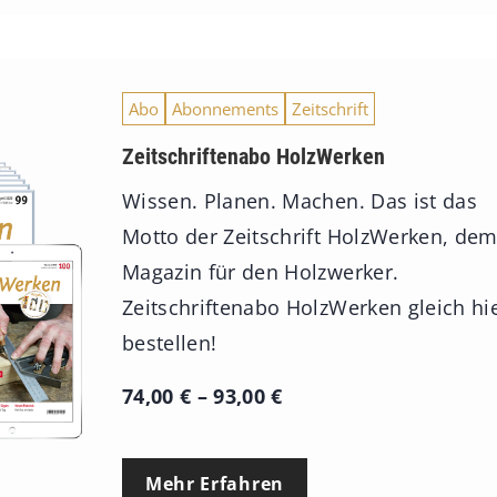
Abo
Abonnements
Zeitschrift
Zeitschriftenabo HolzWerken
Wissen. Planen. Machen. Das ist das
Motto der Zeitschrift HolzWerken, de
Magazin für den Holzwerker.
Zeitschriftenabo HolzWerken gleich hi
bestellen!
P
74,00
€
–
93,00
€
r
e
Mehr Erfahren