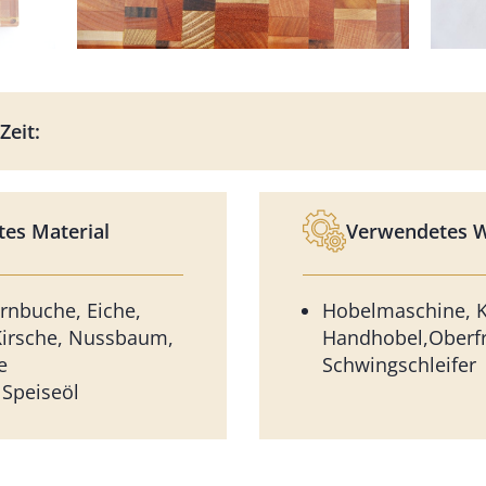
Zeit:
es Material
Verwendetes 
ernbuche, Eiche,
Hobelmaschine, K
Kirsche, Nussbaum,
Handhobel,Oberfr
e
Schwingschleifer
 Speiseöl