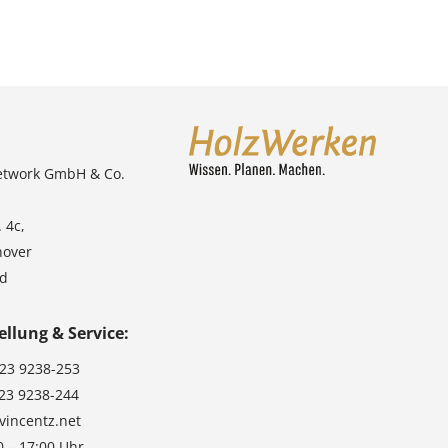
etwork GmbH & Co.
 4c,
nover
nd
ellung & Service:
123 9238-253
123 9238-244
vincentz.net
0 – 17:00 Uhr