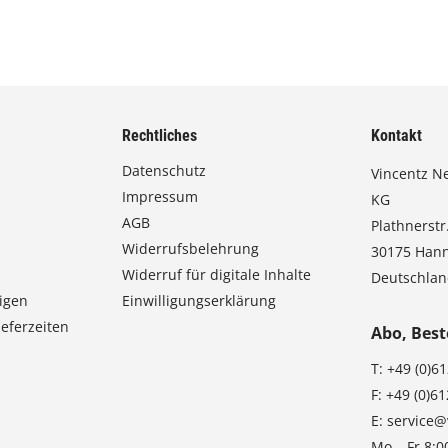
Rechtliches
Kontakt
Datenschutz
Vincentz N
Impressum
KG
AGB
Plathnerstr.
Widerrufsbelehrung
30175 Han
Widerruf für digitale Inhalte
Deutschla
igen
Einwilligungserklärung
eferzeiten
Abo, Best
T:
+49 (0)6
F:
+49 (0)6
E:
service@
Mo – Fr 8:0