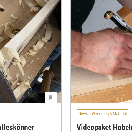
News
Werkzeug & Material
Alleskönner
Videopaket Hobeln