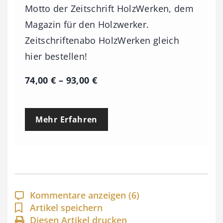
Motto der Zeitschrift HolzWerken, dem
Magazin für den Holzwerker.
Zeitschriftenabo HolzWerken gleich
hier bestellen!
P
74,00
€
–
93,00
€
r
e
Mehr Erfahren
i
s
s
p
a
Kommentare anzeigen
(6)
n
Artikel speichern
Diesen Artikel drucken