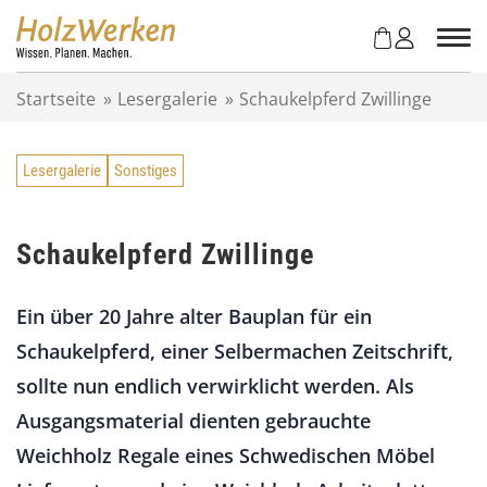
Z
u
m
I
Startseite
»
Lesergalerie
»
Schaukelpferd Zwillinge
n
h
a
Lesergalerie
Sonstiges
l
t
s
p
Schaukelpferd Zwillinge
r
i
Ein über 20 Jahre alter Bauplan für ein
n
g
Schaukelpferd, einer Selbermachen Zeitschrift,
e
sollte nun endlich verwirklicht werden. Als
n
Ausgangsmaterial dienten gebrauchte
Weichholz Regale eines Schwedischen Möbel