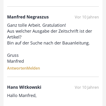
3
,
0
Manfred Negraszus
Vor 10 Jahren
0
Ganz tolle Arbeit. Gratulation!
Aus welcher Ausgabe der Zeitschrift ist der
Artikel?
€
Bin auf der Suche nach der Bauanleitung.
Gruss
Manfred
Antworten
Melden
Hans Witkowski
Vor 10 Jahren
Hallo Manfred,