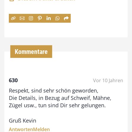
n
e
:
7
4
,
Kommentare
0
0
630
Vor 10 Jahren
€
Respekt, sind sehr schön geworden,
b
Die Details, in Bezug auf Schweif, Mähne,
i
Zügel usw., tun sind Dir sehr gelungen.
s
Gruß Kevin
9
Antworten
Melden