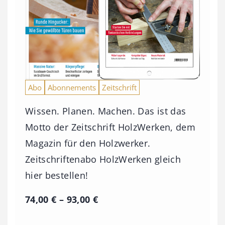
Abo
Abonnements
Zeitschrift
Wissen. Planen. Machen. Das ist das
Motto der Zeitschrift HolzWerken, dem
Magazin für den Holzwerker.
Zeitschriftenabo HolzWerken gleich
hier bestellen!
P
74,00
€
–
93,00
€
r