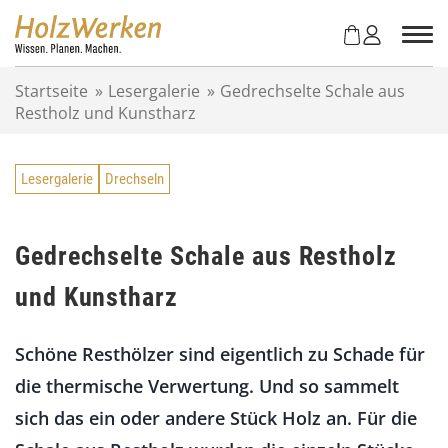
Z
u
m
I
Startseite
»
Lesergalerie
»
Gedrechselte Schale aus
n
Restholz und Kunstharz
h
a
l
Lesergalerie
Drechseln
t
s
p
r
Gedrechselte Schale aus Restholz
i
und Kunstharz
n
g
e
Schöne Resthölzer sind eigentlich zu Schade für
n
die thermische Verwertung. Und so sammelt
sich das ein oder andere Stück Holz an. Für die