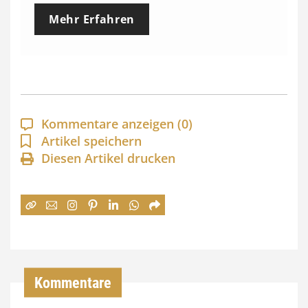
e
Mehr Erfahren
i
s
s
p
a
Kommentare anzeigen
(0)
n
Artikel speichern
Diesen Artikel drucken
n
e
:
7
4
,
Kommentare
0