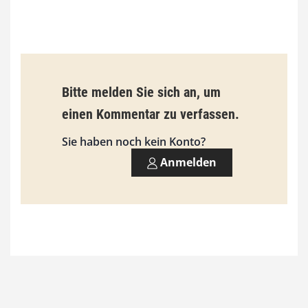
0
€
b
Bitte melden Sie sich an, um
i
einen Kommentar zu verfassen.
s
9
Sie haben noch kein Konto?
3
Anmelden
,
0
0
€