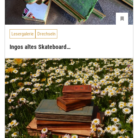
Lesergalerie
Drechseln
Ingos altes Skateboard…