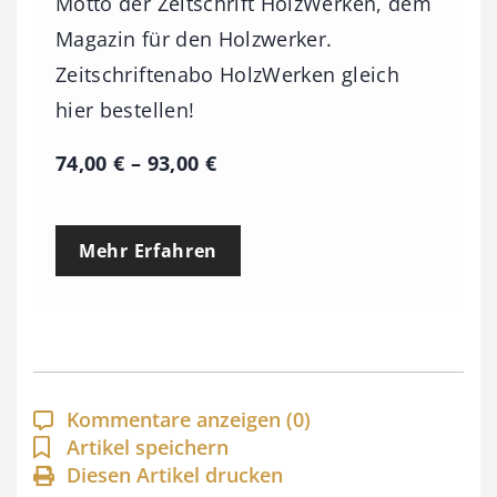
Motto der Zeitschrift HolzWerken, dem
Magazin für den Holzwerker.
Zeitschriftenabo HolzWerken gleich
hier bestellen!
P
74,00
€
–
93,00
€
r
e
Mehr Erfahren
i
s
s
p
a
Kommentare anzeigen
(0)
n
Artikel speichern
Diesen Artikel drucken
n