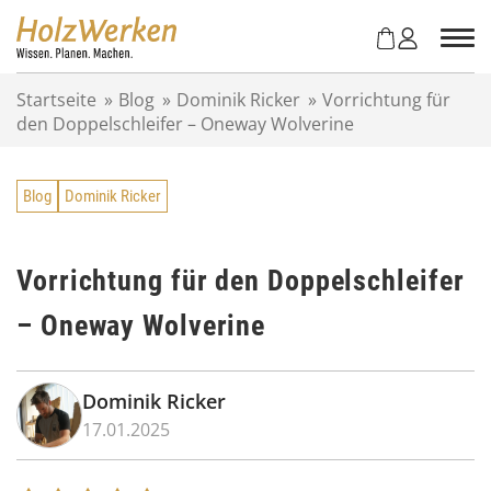
Z
u
m
I
Startseite
»
Blog
»
Dominik Ricker
»
Vorrichtung für
n
den Doppelschleifer – Oneway Wolverine
h
a
l
Blog
Dominik Ricker
t
s
p
r
Vorrichtung für den Doppelschleifer
i
– Oneway Wolverine
n
g
e
n
Dominik Ricker
17.01.2025