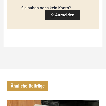
,
Sie haben noch kein Konto?
0
Anmelden
0
€
Ähnliche Beiträge