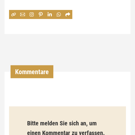
e
:
7
4
,
0
0
Kommentare
€
b
i
s
9
Bitte melden Sie sich an, um
3
einen Kommentar zu verfassen.