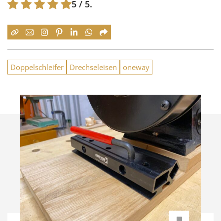
5
/ 5.
Doppelschleifer
Drechseleisen
oneway