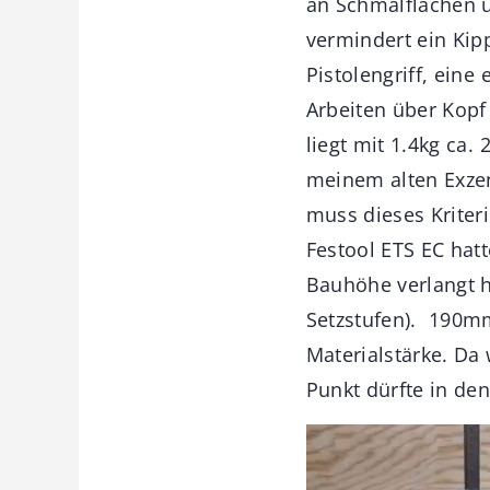
an Schmalflächen u
vermindert ein Kip
Pistolengriff, ein
Arbeiten über Kop
liegt mit 1.4kg ca
meinem alten Exzen
muss dieses Kriter
Festool ETS EC hat
Bauhöhe verlangt h
Setzstufen). 190mm
Materialstärke. Da
Punkt dürfte in de