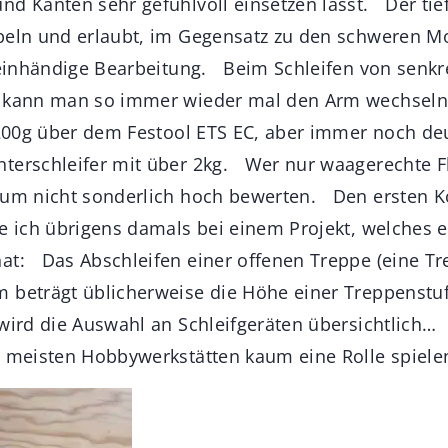
nd Kanten sehr gefühlvoll einsetzen lässt. Der ti
peln und erlaubt, im Gegensatz zu den schweren M
e einhändige Bearbeitung. Beim Schleifen von senk
f kann man so immer wieder mal den Arm wechsel
. 200g über dem Festool ETS EC, aber immer noch deu
terschleifer mit über 2kg. Wer nur waagerechte Fl
ium nicht sonderlich hoch bewerten. Den ersten 
te ich übrigens damals bei einem Projekt, welches e
at: Das Abschleifen einer offenen Treppe (eine T
 beträgt üblicherweise die Höhe einer Treppenstu
 wird die Auswahl an Schleifgeräten übersichtlich…
n meisten Hobbywerkstätten kaum eine Rolle spiele