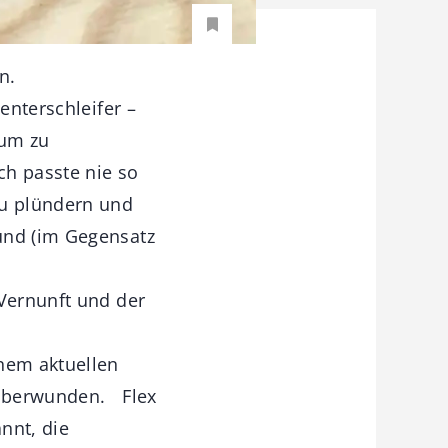
n.
enterschleifer –
aum zu
ch passte nie so
zu plündern und
und (im Gegensatz
 Vernunft und der
inem aktuellen
r überwunden. Flex
nnt, die