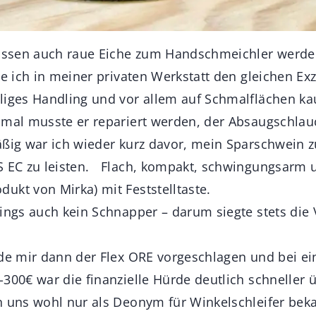
lassen auch raue Eiche zum Handschmeichler werde
te ich in meiner privaten Werkstatt den gleichen Exz
liges Handling und vor allem auf Schmalflächen k
imal musste er repariert werden, der Absaugschlau
äßig war ich wieder kurz davor, mein Sparschwein 
S EC zu leisten. Flach, kompakt, schwingungsarm 
ukt von Mirka) mit Feststelltaste.
dings auch kein Schnapper – darum siegte stets die
rde mir dann der Flex ORE vorgeschlagen und bei e
-300€ war die finanzielle Hürde deutlich schnelle
n uns wohl nur als Deonym für Winkelschleifer beka