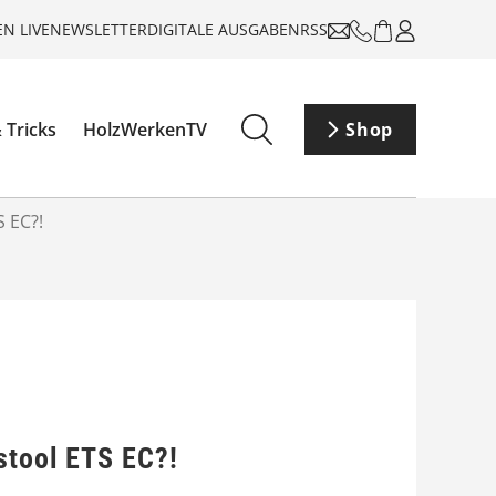
N LIVE
NEWSLETTER
DIGITALE AUSGABEN
RSS
 Tricks
HolzWerkenTV
Shop
S EC?!
stool ETS EC?!