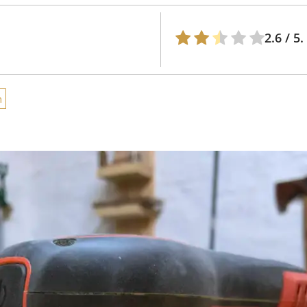
2.6
/ 5.
n