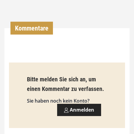
,
0
0
Kommentare
€
b
i
s
9
Bitte melden Sie sich an, um
3
einen Kommentar zu verfassen.
,
Sie haben noch kein Konto?
0
Anmelden
0