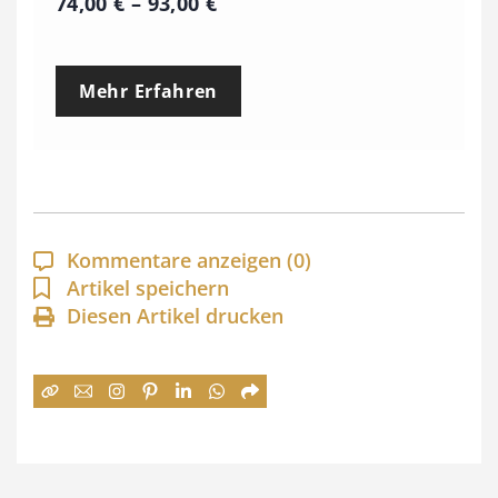
P
74,00
€
–
93,00
€
r
e
Mehr Erfahren
i
s
s
p
a
Kommentare anzeigen
(0)
n
Artikel speichern
Diesen Artikel drucken
n
e
:
7
4