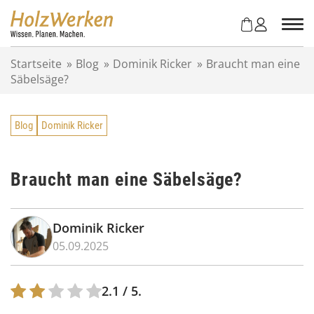
Z
u
m
I
Startseite
»
Blog
»
Dominik Ricker
»
Braucht man eine
n
Säbelsäge?
h
a
l
Blog
Dominik Ricker
t
s
p
r
Braucht man eine Säbelsäge?
i
n
g
Dominik Ricker
e
05.09.2025
n
2.1
/ 5.