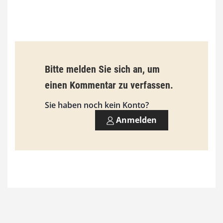
€
b
i
s
9
Bitte melden Sie sich an, um
3
einen Kommentar zu verfassen.
,
Sie haben noch kein Konto?
0
Anmelden
0
€