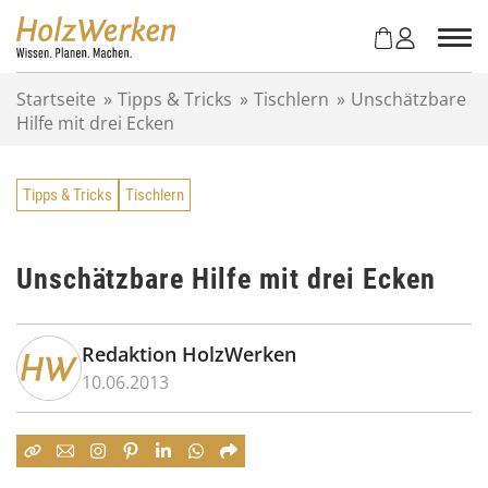
Z
u
m
I
Startseite
»
Tipps & Tricks
»
Tischlern
»
Unschätzbare
n
Hilfe mit drei Ecken
h
a
l
Tipps & Tricks
Tischlern
t
s
p
r
Unschätzbare Hilfe mit drei Ecken
i
n
g
Redaktion HolzWerken
e
10.06.2013
n