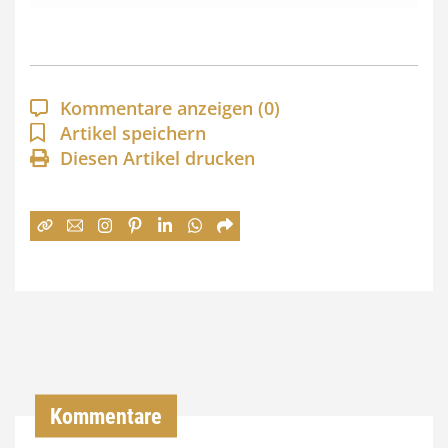
s
s
p
a
Kommentare anzeigen
(0)
n
Artikel speichern
Diesen Artikel drucken
n
e
:
7
4
,
0
0
Kommentare