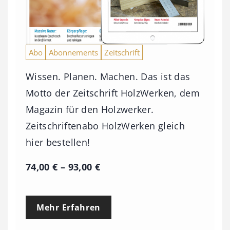
Abo
Abonnements
Zeitschrift
Wissen. Planen. Machen. Das ist das
Motto der Zeitschrift HolzWerken, dem
Magazin für den Holzwerker.
Zeitschriftenabo HolzWerken gleich
hier bestellen!
P
74,00
€
–
93,00
€
r
e
Mehr Erfahren
i