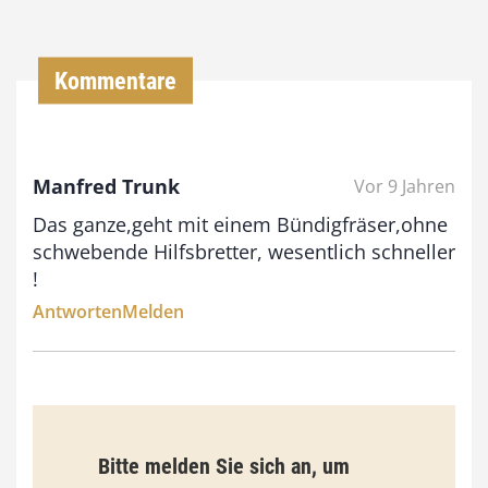
0
0
Kommentare
€
b
Manfred Trunk
Vor 9 Jahren
i
Das ganze,geht mit einem Bündigfräser,ohne
s
schwebende Hilfsbretter, wesentlich schneller
9
!
3
Antworten
Melden
,
0
0
Bitte melden Sie sich an, um
€