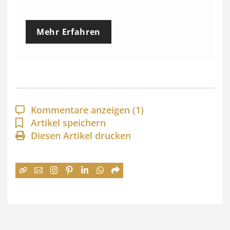
r
e
Mehr Erfahren
i
s
s
p
a
Kommentare anzeigen
(1)
n
Artikel speichern
Diesen Artikel drucken
n
e
:
7
4
,