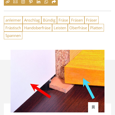
anleimer
Anschlag
Bündig
Fräse
Fräsen
Fräser
Frästisch
Handoberfräse
Leisten
Oberfräse
Platten
Spannen