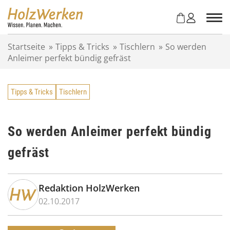
Z
u
m
I
Startseite
»
Tipps & Tricks
»
Tischlern
»
So werden
n
Anleimer perfekt bündig gefräst
h
a
l
Tipps & Tricks
Tischlern
t
s
p
r
So werden Anleimer perfekt bündig
i
gefräst
n
g
e
n
Redaktion HolzWerken
02.10.2017