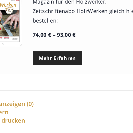
Magazin für den Holzwerker.
Zeitschriftenabo HolzWerken gleich hi
bestellen!
P
74,00
€
–
93,00
€
r
e
Mehr Erfahren
i
s
s
p
a
anzeigen
(0)
n
ern
l drucken
n
e