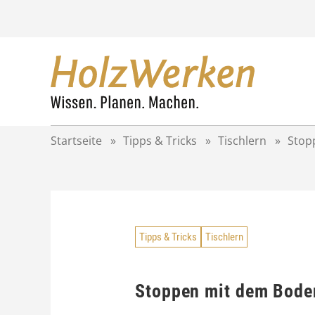
Z
u
m
I
n
h
a
l
t
Startseite
»
Tipps & Tricks
»
Tischlern
»
Stop
s
p
r
i
n
g
Tipps & Tricks
Tischlern
e
n
Stoppen mit dem Bode