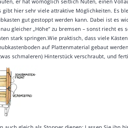
aufen, er hat womöglich seitlich Nuten, einen Voll
s gibt hier sehr viele attraktive Möglichkeiten. Es b
bkasten gut gestoppt werden kann. Dabei ist es wich
nau gleicher „Höhe“ zu bremsen – sonst riecht es 
nten stark springen.Wie praktisch, dass viele Käste
ubkastenboden auf Plattenmaterial gebaut werden.
twas schmaleren) Hinterstück verschraubt, und ferti
 auch gleich als Stopper dienen: Lassen Sie ihn hi