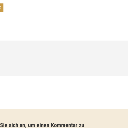
:
7
4
,
0
0
€
b
i
s
9
3
,
 Sie sich an, um einen Kommentar zu