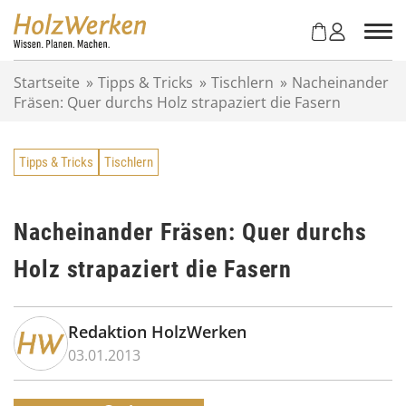
Z
u
m
I
Startseite
»
Tipps & Tricks
»
Tischlern
»
Nacheinander
n
Fräsen: Quer durchs Holz strapaziert die Fasern
h
a
l
Tipps & Tricks
Tischlern
t
s
p
r
Nacheinander Fräsen: Quer durchs
i
Holz strapaziert die Fasern
n
g
e
n
Redaktion HolzWerken
03.01.2013