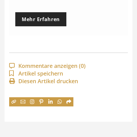
r
e
Mehr Erfahren
i
s
s
p
a
Kommentare anzeigen
(0)
n
Artikel speichern
Diesen Artikel drucken
n
e
:
7
4
,