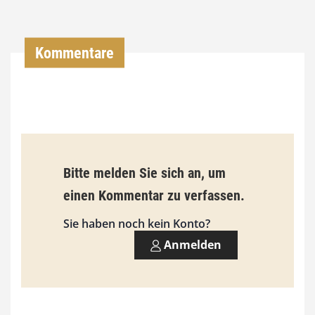
0
0
Kommentare
€
b
i
s
9
Bitte melden Sie sich an, um
3
einen Kommentar zu verfassen.
,
Sie haben noch kein Konto?
0
Anmelden
0
€