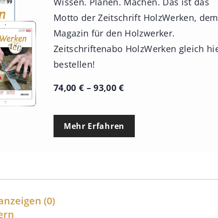
Wissen. Planen. Machen. Das ist das
Motto der Zeitschrift HolzWerken, de
Magazin für den Holzwerker.
Zeitschriftenabo HolzWerken gleich hi
bestellen!
P
74,00
€
–
93,00
€
r
e
Mehr Erfahren
i
s
s
p
a
anzeigen
(0)
n
ern