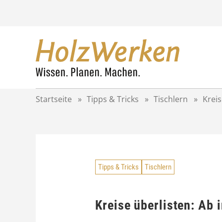
Z
u
m
I
n
h
a
l
t
Startseite
»
Tipps & Tricks
»
Tischlern
»
Kreis
s
p
r
i
n
g
Tipps & Tricks
Tischlern
e
n
Kreise überlisten: Ab i