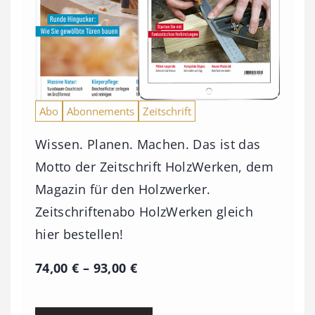
Abo
Abonnements
Zeitschrift
Wissen. Planen. Machen. Das ist das
Motto der Zeitschrift HolzWerken, dem
Magazin für den Holzwerker.
Zeitschriftenabo HolzWerken gleich
hier bestellen!
P
74,00
€
–
93,00
€
r
e