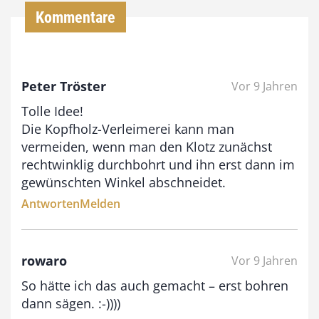
Kommentare
€
b
Peter Tröster
Vor 9 Jahren
i
Tolle Idee!
s
Die Kopfholz-Verleimerei kann man
9
vermeiden, wenn man den Klotz zunächst
3
rechtwinklig durchbohrt und ihn erst dann im
,
gewünschten Winkel abschneidet.
0
Antworten
Melden
0
rowaro
Vor 9 Jahren
€
So hätte ich das auch gemacht – erst bohren
dann sägen. :-))))