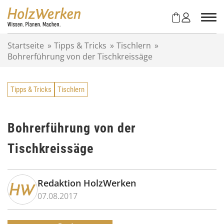
Z
u
m
I
Startseite
»
Tipps & Tricks
»
Tischlern
»
n
Bohrerführung von der Tischkreissäge
h
a
l
Tipps & Tricks
Tischlern
t
s
p
r
Bohrerführung von der
i
Tischkreissäge
n
g
e
n
Redaktion HolzWerken
07.08.2017