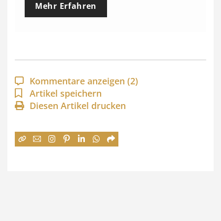
Mehr Erfahren
i
s
s
p
a
Kommentare anzeigen
(2)
n
Artikel speichern
Diesen Artikel drucken
n
e
:
7
4
,
0
0