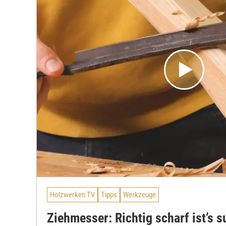
Holzwerken TV
Tipps
Werkzeuge
Ziehmesser: Richtig scharf ist’s s