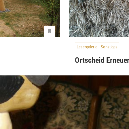
Lesergalerie
Sonstiges
Ortscheid Erneue