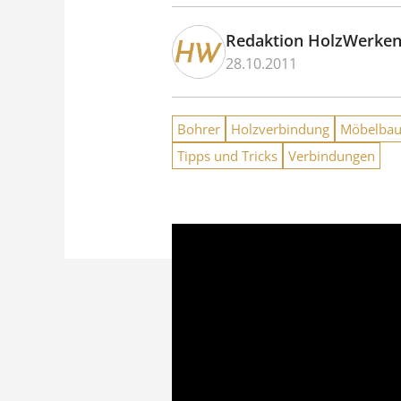
Redaktion HolzWerke
28.10.2011
Bohrer
Holzverbindung
Möbelba
Tipps und Tricks
Verbindungen