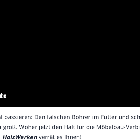
 passieren: Den falschen Bohrer im Futter und sch
u groß. Woher jetzt den Halt für die Möbelbau-Ve
n
HolzWerken
verrät es Ihnen!