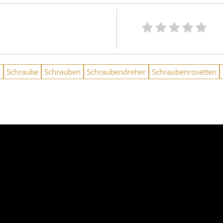
n
u
Schraube
Schrauben
Schraubendreher
Schraubenrosetten