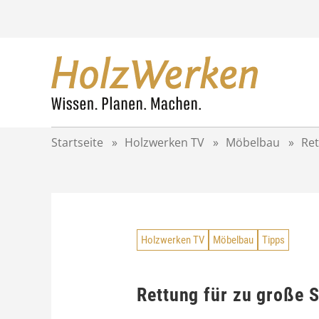
Z
u
m
I
n
h
a
l
t
Startseite
»
Holzwerken TV
»
Möbelbau
»
Ret
s
p
r
i
n
g
Holzwerken TV
Möbelbau
Tipps
e
n
Rettung für zu große 