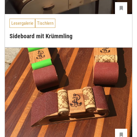
Lesergalerie
Tischlern
Sideboard mit Krümmling