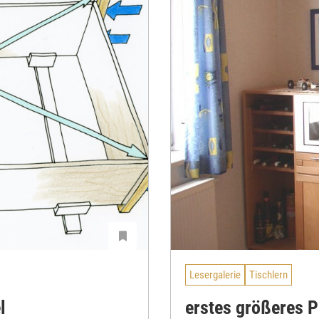
Lesergalerie
Tischlern
l
erstes größeres P