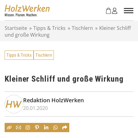
Z
u
m
I
Startseite
»
Tipps & Tricks
»
Tischlern
»
Kleiner Schliff
n
und große Wirkung
h
a
l
Tipps & Tricks
Tischlern
t
s
p
r
Kleiner Schliff und große Wirkung
i
n
g
Redaktion HolzWerken
e
20.01.2020
n