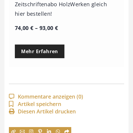
Zeitschriftenabo HolzWerken gleich
hier bestellen!
P
74,00
€
–
93,00
€
r
e
Mehr Erfahren
i
s
s
p
a
Kommentare anzeigen
(0)
n
Artikel speichern
Diesen Artikel drucken
n
e
: