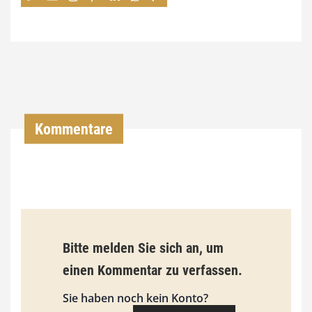
7
4
,
0
0
Kommentare
€
b
i
s
9
Bitte melden Sie sich an, um
3
einen Kommentar zu verfassen.
,
Sie haben noch kein Konto?
0