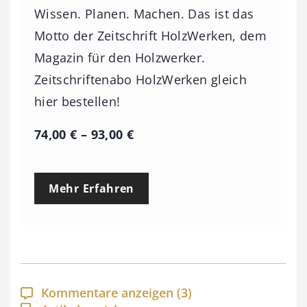
Wissen. Planen. Machen. Das ist das
Motto der Zeitschrift HolzWerken, dem
Magazin für den Holzwerker.
Zeitschriftenabo HolzWerken gleich
hier bestellen!
P
74,00
€
–
93,00
€
r
e
Mehr Erfahren
i
s
s
p
a
Kommentare anzeigen
(3)