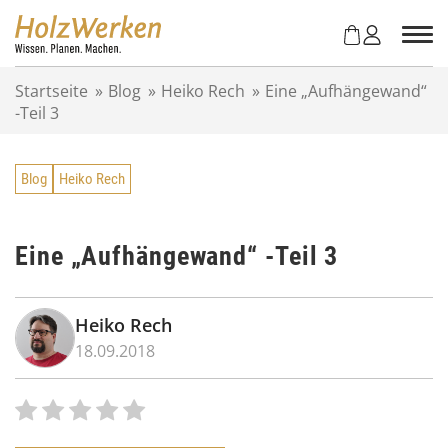
Z
u
m
I
Startseite
»
Blog
»
Heiko Rech
»
Eine „Aufhängewand“
n
-Teil 3
h
a
l
Blog
Heiko Rech
t
s
p
r
Eine „Aufhängewand“ -Teil 3
i
n
g
Heiko Rech
e
18.09.2018
n