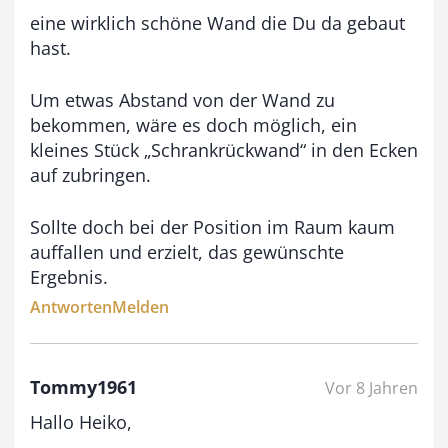
9
eine wirklich schöne Wand die Du da gebaut
3
hast.
,
0
Um etwas Abstand von der Wand zu
bekommen, wäre es doch möglich, ein
0
kleines Stück „Schrankrückwand“ in den Ecken
auf zubringen.
€
Sollte doch bei der Position im Raum kaum
auffallen und erzielt, das gewünschte
Ergebnis.
Antworten
Melden
Tommy1961
Vor 8 Jahren
Hallo Heiko,