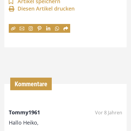
n
Artikel speichern
Diesen Artikel drucken
n
e
:
7
4
,
0
0
Kommentare
€
b
Tommy1961
Vor 8 Jahren
i
Hallo Heiko,
s