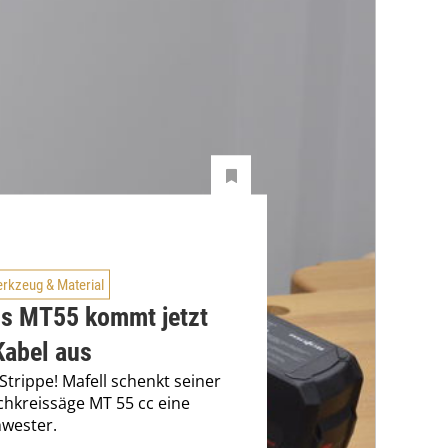
rkzeug & Material
ls MT55 kommt jetzt
Kabel aus
Strippe! Mafell schenkt seiner
hkreissäge MT 55 cc eine
wester.