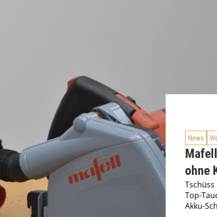
News
We
Mafel
ohne 
Tschüss 
Top-Tauc
Akku-Sch