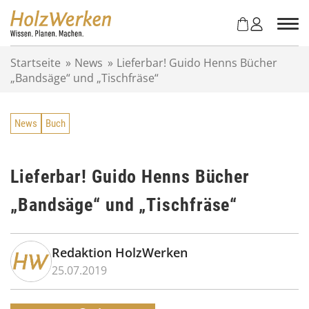
Z
u
m
I
Startseite
»
News
»
Lieferbar! Guido Henns Bücher
n
„Bandsäge“ und „Tischfräse“
h
a
l
News
Buch
t
s
p
r
Lieferbar! Guido Henns Bücher
i
„Bandsäge“ und „Tischfräse“
n
g
e
n
Redaktion HolzWerken
25.07.2019