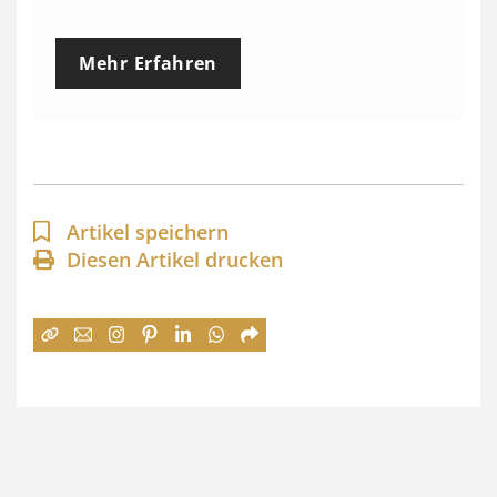
r
e
Mehr Erfahren
i
s
s
p
a
Artikel speichern
n
Diesen Artikel drucken
n
e
:
7
4
,