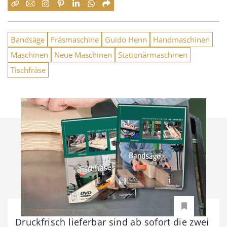
Bandsäge
Fräsmaschine
Guido Henn
Handmaschinen
Maschinen
Neue Maschinen
Stationärmaschinen
Tischfräse
Druckfrisch lieferbar sind ab sofort die zwei