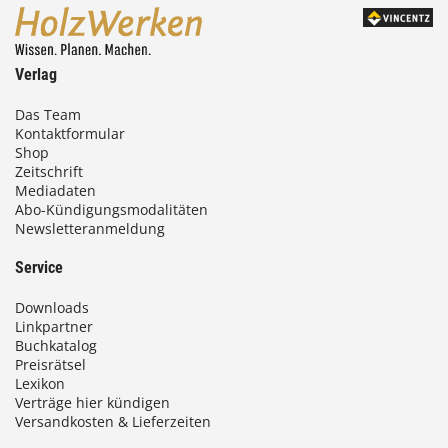
0
0
Verlag
€
Das Team
Kontaktformular
b
Shop
i
Zeitschrift
Mediadaten
s
Abo-Kündigungsmodalitäten
Newsletteranmeldung
9
3
Service
,
Downloads
0
Linkpartner
Buchkatalog
0
Preisrätsel
Lexikon
Verträge hier kündigen
Versandkosten & Lieferzeiten
€